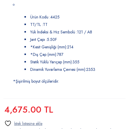
Ürün Kodu :4425
TT/TL :TT
Yük İndeksi & Hız Sembolü :121 / A8
Jant Çapı :5.50F
*Kesit Genişliği (mm):214
*Dış Çap (mm):787
Statik Yüklü Yarıçap (mm):355
Dinamik Yuvarlama Çevresi (mm):2353
*Şişirilmiş boyut ölçüleridir.
4,675.00
TL