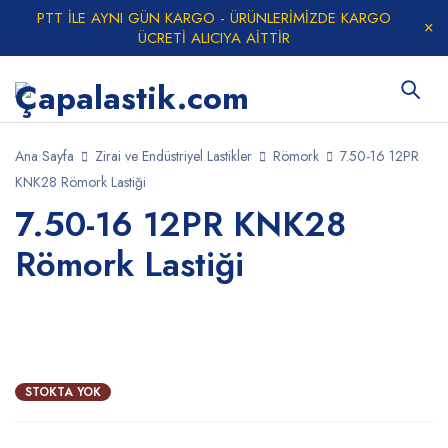
PTT İLE AYNI GÜN KARGO - ÜRÜNLERİMİZDE KARGO
ÜCRETİ ALICIYA AİTTİR
Ana Sayfa
Zirai ve Endüstriyel Lastikler
Römork
7.50-16 12PR
KNK28 Römork Lastiği
7.50-16 12PR KNK28
Römork Lastiği
TÜKENDI
STOKTA YOK