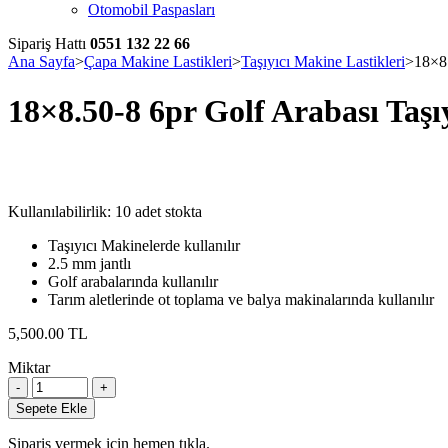
Otomobil Paspasları
Sipariş Hattı
0551 132 22 66
Ana Sayfa
>
Çapa Makine Lastikleri
>
Taşıyıcı Makine Lastikleri
>
18×8.
18×8.50-8 6pr Golf Arabası Taşı
Kullanılabilirlik:
10 adet stokta
Taşıyıcı Makinelerde kullanılır
2.5 mm jantlı
Golf arabalarında kullanılır
Tarım aletlerinde ot toplama ve balya makinalarında kullanılır
5,500.00
TL
Miktar
18x8.50-
8
Sepete Ekle
6pr
Golf
Sipariş vermek için hemen tıkla.