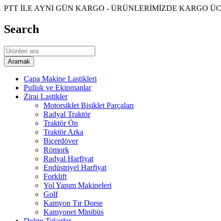
PTT İLE AYNI GÜN KARGO - ÜRÜNLERİMİZDE KARGO ÜCR
Search
Çapa Makine Lastikleri
Pulluk ve Ekipmanlar
Zirai Lastikler
Motorsiklet Bisiklet Parçaları
Radyal Traktör
Traktör Ön
Traktör Arka
Biçerdöver
Römork
Radyal Harfiyat
Endüstriyel Harfiyat
Forklift
Yol Yapım Makineleri
Golf
Kamyon Tır Dorse
Kamyonet Minibüs
Dolgu Tekerler