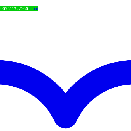
+905511322266
Chat