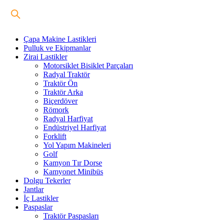
Çapa Makine Lastikleri
Pulluk ve Ekipmanlar
Zirai Lastikler
Motorsiklet Bisiklet Parçaları
Radyal Traktör
Traktör Ön
Traktör Arka
Biçerdöver
Römork
Radyal Harfiyat
Endüstriyel Harfiyat
Forklift
Yol Yapım Makineleri
Golf
Kamyon Tır Dorse
Kamyonet Minibüs
Dolgu Tekerler
Jantlar
İç Lastikler
Paspaslar
Traktör Paspasları