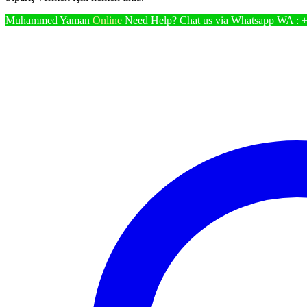
Arabası
Taşıyıcı
Muhammed Yaman
Online
Need Help? Chat us via Whatsapp
WA : 
Makina
Lastiği
Porya
Jantl
adet