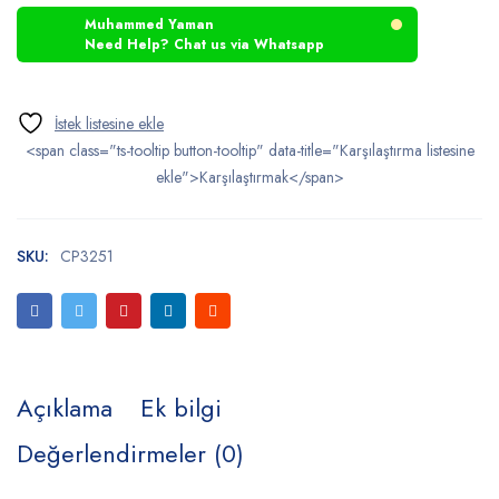
Muhammed Yaman
Need Help? Chat us via Whatsapp
<span class="ts-tooltip button-tooltip" data-title="Karşılaştırma listesine
ekle">Karşılaştırmak</span>
SKU:
CP3251
Açıklama
Ek bilgi
Değerlendirmeler (0)